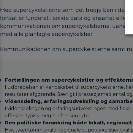
Med supercykelstierne som det tredje ben i den 
fortsat er funderet i solide data og ensartet ef
kommunikationen om supercykelstierne, uanset om m
med alle planlagte supercykelstier.
Kommunikationen om supercykelstierne samt ruter
Fortællingen om supercykelstier og effekterne
I udbredelsen af kendskabet til supercykelstierne, f
resultater afgørende. Særligt i presseøjemed er tal og
Vidensdeling, erfaringsudveksling og samarbe
I vidensdelingen og erfaringsudvekslingen med f.eks
effekter typisk meget efterspurgte.
Den politiske forankring både lokalt, regionalt
Hvis tværkommunale, regionale supercykelstier skal pr