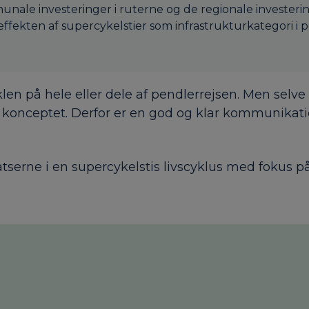
le investeringer i ruterne og de regionale investering
 effekten af supercykelstier som infrastrukturkategori i p
yklen på hele eller dele af pendlerrejsen. Men selv
g konceptet. Derfor er en god og klar kommunika
tserne i en supercykelstis livscyklus med foku