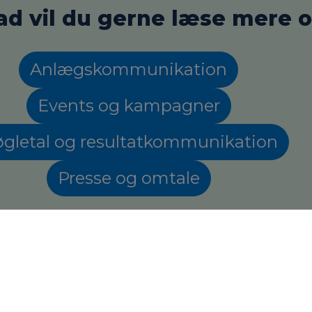
ad vil du gerne læse mere 
Anlægskommunikation
Events og kampagner
gletal og resultatkommunikation
Presse og omtale