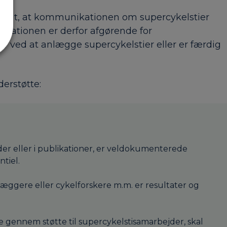
igtigt, at kommunikationen om supercykelstier
ntationen er derfor afgørende for
r ved at anlægge supercykelstier eller er færdig
erstøtte:
der eller i publikationer, er veldokumenterede
tiel.
æggere eller cykelforskere m.m. er resultater og
e gennem støtte til supercykelstisamarbejder, skal