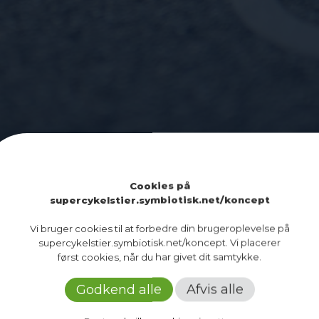
Cookies på
supercykelstier.symbiotisk.net/koncept
Vi bruger cookies til at forbedre din brugeroplevelse på
supercykelstier.symbiotisk.net/koncept. Vi placerer
først cookies, når du har givet dit samtykke.
n nationale transportdagsorden, mens kendskabet t
Godkend alle
Afvis alle
 vigtigere, at supercykelstier kommunikeres nogenl