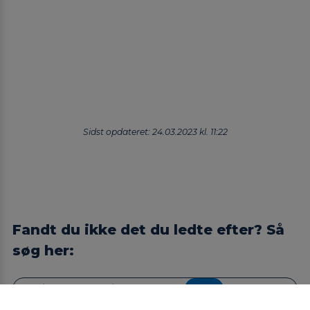
Sidst opdateret:
24.03.2023 kl. 11:22
Fandt du ikke det du ledte efter? Så
søg her:
Søg