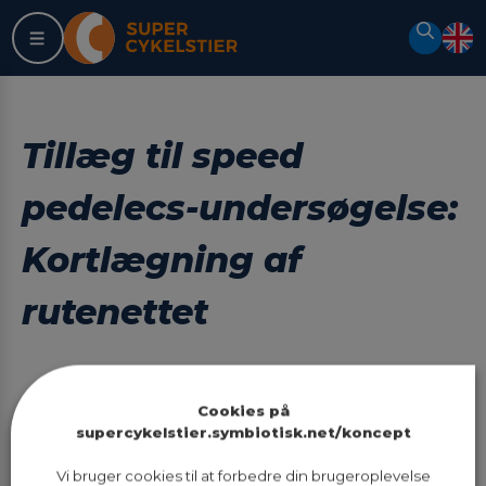
Spring
Søg
til
indhold
Tillæg til speed
pedelecs-undersøgelse:
Kortlægning af
rutenettet
Cookies på
supercykelstier.symbiotisk.net/koncept
Vi bruger cookies til at forbedre din brugeroplevelse
Sidst opdateret:
03.02.2022 kl. 13:38