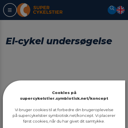
Spring
Søg
til
indhold
El-cykel undersøgelse
Sidst opdateret:
03.02.2022 kl. 13:50
Cookies på
supercykelstier.symbiotisk.net/koncept
Vi bruger cookies til at forbedre din brugeroplevelse
Fandt du ikke det du ledte efter? Så
på supercykelstier.symbiotisk.net/koncept. Vi placerer
søg her:
først cookies, når du har givet dit samtykke.