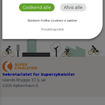
Godkend alle
Afvis alle
Søg
Bestem hvilke cookies vi sætter
Privatlivspolitik
Sekretariatet for Supercykelstier
Islands Brygge 37, 5. sal
2300 København S