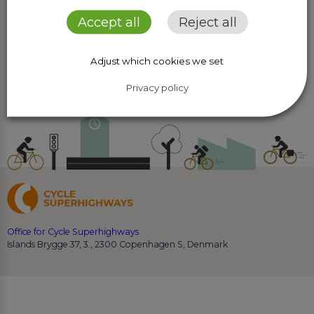
Accept all
Reject all
Search
Adjust which cookies we set
Privacy policy
Office for Cycle Superhighways
Islands Brygge 37, 3., 2300 Copenhagen S, Denmark