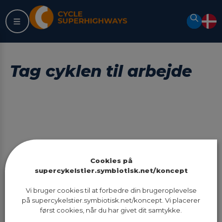
Skip
to
Search
content
Tag cyklen til arbejde
Latest update:
10.03.2022 kl. 12:50
Cookies på
supercykelstier.symbiotisk.net/koncept
Vi bruger cookies til at forbedre din brugeroplevelse
Didn’t find what you were looking
på supercykelstier.symbiotisk.net/koncept. Vi placerer
for? Try searching:
først cookies, når du har givet dit samtykke.