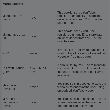
Markedsføring
This cookie, set by YouTube,
yt.innertube::req
registers a unique ID to store data
never
uests
on what videos from YouTube the
user has seen.
This cookie, set by YouTube,
yt.innertube::nex
registers a unique ID to store data
never
tId
on what videos from YouTube the
user has seen.
YSC cookie is set by Youtube and is
YSC
session
used to track the views of embedded
videos on Youtube pages.
A cookie set by YouTube to measure
VISITOR_INFO1
5 months 27
bandwidth that determines whether
_LIVE
days
the user gets the new or old player
interface.
YouTube sets this cookie to store the
yt-remote-
never
video preferences of the user using
device-id
embedded YouTube video.
yt-remote-
YouTube sets this cookie to store the
connected-
never
video preferences of the user using
devices
embedded YouTube video.