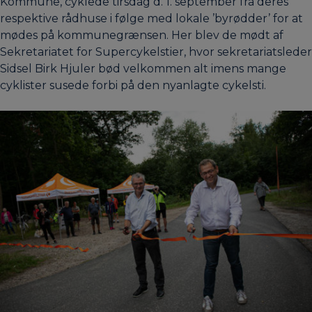
Kommune, cyklede tirsdag d. 1. september fra deres
respektive rådhuse i følge med lokale ’byrødder’ for at
mødes på kommunegrænsen. Her blev de mødt af
Sekretariatet for Supercykelstier, hvor sekretariatsleder
Sidsel Birk Hjuler bød velkommen alt imens mange
cyklister susede forbi på den nyanlagte cykelsti.