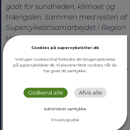
godt for sundheden, klimaet og
trængslen. Sammen med resten af
Supercykelstisamarbejdet i Region
Hovedstaden gør vi en indsats for
at øge cykelpendlingen. Bedre
Cookies på supercykelstier.dk
sundhed giver færre sygedage, og
Vi bruger cookies til at forbedre din brugeroplevelse
på supercykelstier.dk. Vi placerer først cookies, når du
det er både godt for den enkelte og
har givet dit samtykke.
arbejdspladsen. Flere cyklister vil
desuden give bedre
Godkend alle
Afvis alle
fremkommelighed for de, der er
Administrér samtykke
nødt til at køre i bil
Privatlivspolitik
Ole Bondo Christensen (A)