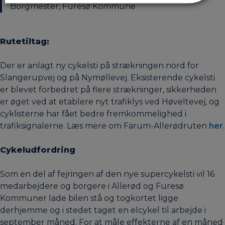
Borgmester, Furesø Kommune
Rutetiltag:
Der er anlagt ny cykelsti på strækningen nord for
Slangerupvej og på Nymøllevej. Eksisterende cykelsti
er blevet forbedret på flere strækninger, sikkerheden
er øget ved at etablere nyt trafiklys ved Høveltevej, og
cyklisterne har fået bedre fremkommelighed i
trafiksignalerne. Læs mere om Farum-Allerødruten
her
.
Cykeludfordring
Som en del af fejringen af den nye supercykelsti vil 16
medarbejdere og borgere i Allerød og Furesø
Kommuner lade bilen stå og togkortet ligge
derhjemme og i stedet taget en elcykel til arbejde i
september måned. For at måle effekterne af en måned