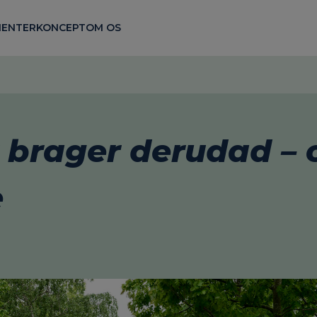
ENTER
KONCEPT
OM OS
r brager derudad – 
e