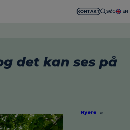
KONTAKT
SØG
EN
og det kan ses på
Nyere
»