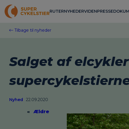
Spring
til
RUTER
NYHEDER
VIDEN
PRESSE
DOKUM
indhold
Tilbage til nyheder
Salget af elcykle
supercykelstiern
Nyhed
22.09.2020
«
Ældre