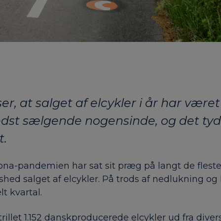
er, at salget af elcykler i år har være
dst sælgende nogensinde, og det tyd
t.
na-pandemien har sat sit præg på langt de fleste 
eshed salget af elcykler. På trods af nedlukning 
lt kvartal.
ni trillet 1.152 danskproducerede elcykler ud fra d