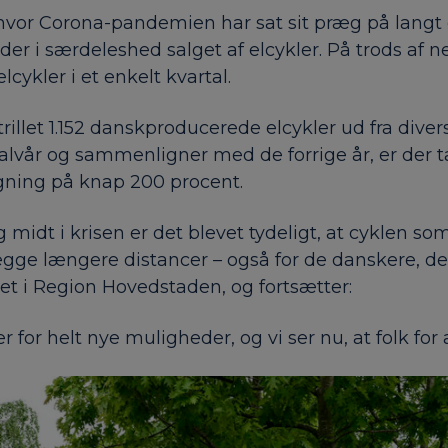
 hvor Corona-pandemien har sat sit præg på langt 
ælder i særdeleshed salget af elcykler. På trods 
lcykler i et enkelt kvartal.
ni trillet 1.152 danskproducerede elcykler ud fra d
e halvår og sammenligner med de forrige år, er der
stigning på knap 200 procent.
idt i krisen er det blevet tydeligt, at cyklen som
lægge længere distancer – også for de danskere, der
det i Region Hovedstaden, og fortsætter:
 for helt nye muligheder, og vi ser nu, at folk for 