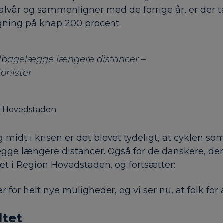
e halvår og sammenligner med de forrige år, er der
stigning på knap 200 procent.
 tilbagelægge længere distancer –
ionister
on Hovedstaden
idt i krisen er det blevet tydeligt, at cyklen som
lægge længere distancer. Også for de danskere, der 
det i Region Hovedstaden, og fortsætter:
 for helt nye muligheder, og vi ser nu, at folk for 
ltet