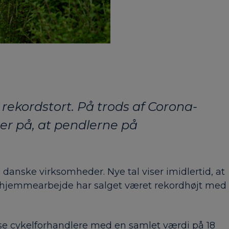
t rekordstort. På trods af Corona-
er på, at pendlerne på
danske virksomheder. Nye tal viser imidlertid, at
og hjemmearbejde har salget været rekordhøjt med
iverse cykelforhandlere med en samlet værdi på 18