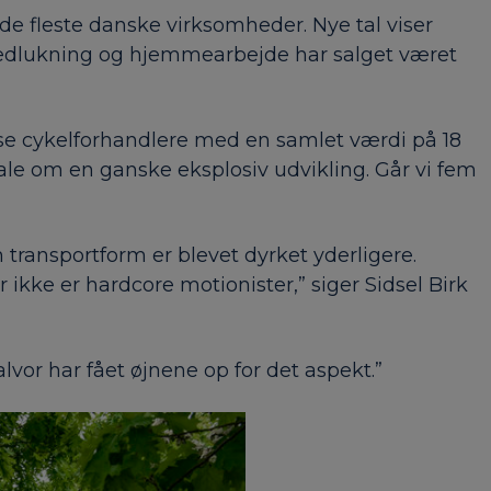
de fleste danske virksomheder. Nye tal viser
af nedlukning og hjemmearbejde har salget været
iverse cykelforhandlere med en samlet værdi på 18
 tale om en ganske eksplosiv udvikling. Går vi fem
 transportform er blevet dyrket yderligere.
 ikke er hardcore motionister,” siger Sidsel Birk
alvor har fået øjnene op for det aspekt.”