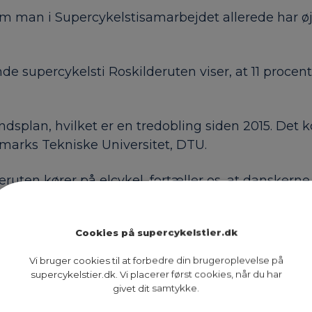
, som man i Supercykelstisamarbejdet allerede har ø
upercykelsti Roskilderuten viser, at 11 procent af 
dsplan, hvilket er en tredobling siden 2015. Det 
nmarks Tekniske Universitet, DTU.
ruten kører på elcykel, fortæller os, at danskerne
ck, men et seriøst transportmiddel, som har et sto
elt hvis man skal flytte pendlere fra emissionskøre
Cookies på supercykelstier.dk
Vi bruger cookies til at forbedre din brugeroplevelse på
supercykelstier.dk. Vi placerer først cookies, når du har
givet dit samtykke.
t samarbejde mellem kommuner i hovedstadsområd