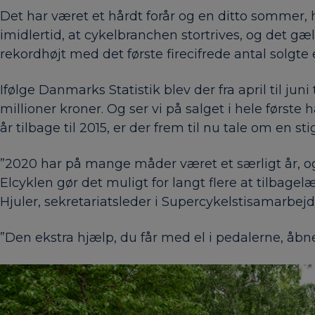
Det har været et hårdt forår og en ditto sommer,
imidlertid, at cykelbranchen stortrives, og det g
rekordhøjt med det første firecifrede antal solgte e
Ifølge Danmarks Statistik blev der fra april til ju
millioner kroner. Og ser vi på salget i hele først
år tilbage til 2015, er der frem til nu tale om en 
”2020 har på mange måder været et særligt år, og m
Elcyklen gør det muligt for langt flere at tilbage
Hjuler, sekretariatsleder i Supercykelstisamarbej
”Den ekstra hjælp, du får med el i pedalerne, åbner