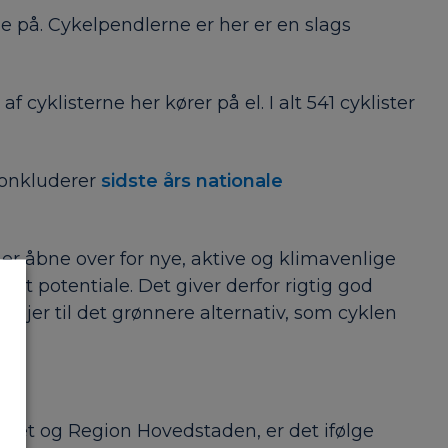
je på. Cykelpendlerne er her er en slags
cyklisterne her kører på el. I alt 541 cyklister
konkluderer
sidste års nationale
 er åbne over for nye, aktive og klimavenlige
rt potentiale. Det giver derfor rigtig god
tøjer til det grønnere alternativ, som cyklen
et og Region Hovedstaden, er det ifølge