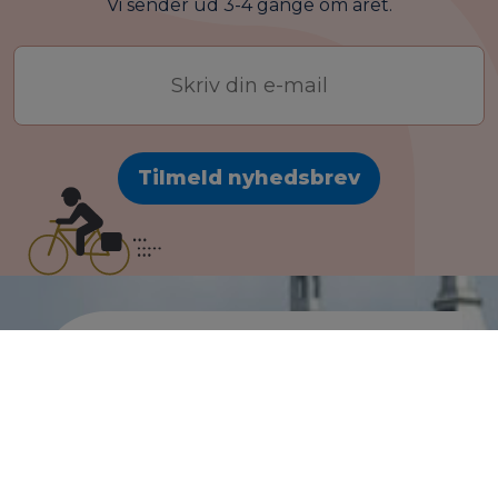
Vi sender ud 3-4 gange om året.
E-
mail-
adresse
Tip din kommune
Er der et sted på din
supercykelsti, der trænger til
fejning, eller er der et hul i