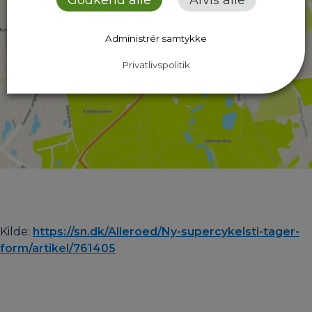
Administrér samtykke
Privatlivspolitik
Kilde:
https://sn.dk/Alleroed/Ny-supercykelsti-tager-
form/artikel/761405