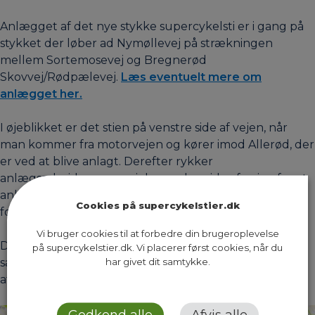
Anlægget af det nye stykke supercykelsti er i gang på
stykket der løber ad Nymøllevej på strækningen
mellem Sortemosevej og Bregnerød
Skovvej/Rødpælevej.
Læs eventuelt mere om
anlægget her.
I øjeblikket er det stien på venstre side af vejen, når
man kommer fra motorvejen og kører imod Allerød, der
er ved at blive anlagt. Derefter rykker
anlægsarbejderne over i den anden side af vejen for at
anlægge cykelstien i den modsatte retning. Arbejdet
Cookies på supercykelstier.dk
forventes afsluttet omkring den 1. oktober.
Vi bruger cookies til at forbedre din brugeroplevelse
Der kommer cykelsti i begge sider af vejen, mens der
på supercykelstier.dk. Vi placerer først cookies, når du
har givet dit samtykke.
samtidig arbejdes på regnvandsbassiner, der skal sikre
at vand kan løbe fra cykelstien.
Godkend alle
Afvis alle