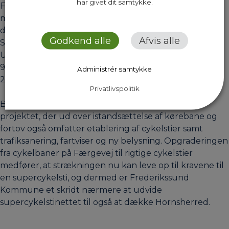
har givet dit samtykke.
Færgevej er væsentlig for vejnettet i Frederikssund by
med en trafikintensitet på cirka 6000 køretøjer om
dagen. Vejen var i dårlig stand på strækningen fra
Godkend alle
Afvis alle
Skyllebakke Havn til J. F. Willumsens Vej, og Teknisk
Udvalg i Frederikssund Kommune afsatte derfor cirka
9,3 millioner kroner til istandsættelsen over tre år fra
Administrér samtykke
2016-2018.
Privatlivspolitik
Borgerne har været inddraget i udformningen af
projektet, der ud over istandsættelse af kørebane og
fortov også omfatter etablering af cykelstier samt
trafiksanering, fartviser og ny belysning. Opgraderingen
fra cykelbaner på Færgevej til rigtige cykelstier
medfører, at strækningen nu kan leve op til kravene til
en supercykelsti, og dermed er Frederikssund
Kommune et skridt nærmere at udvide
supercykelstinettet til også at dække Hornsherred.