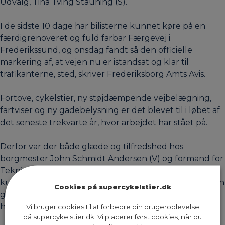
Udvalg, Tina Tving Stauning (S).
I de sidste 10 dage har bilisterne kunnet køre på en
færdigrenoveret og fuld farbar Færgevej i
Frederikssund, og onsdag fandt så den officielle
markering af, at vejen nu er istandsat og klar til
trafikanterne, sted, skriver Frederiksborg Amts Avis.
Fortove, cykelstier, ny støjdæmpende vejbelægning,
fartviser og ny gadebelysning er det blevet til i løbet af
det seneste trekvarte år, hvor arbejdet har stået på.
Derfor var der både glæde og tilfredshed hos
borgmester John Schmidt Andersen (V) og formand for
Teknisk Udvalg, Tina Tving Stauning (S), da de sammen
kunne klippe snoren over til den flotte »nye« vej ved en
Cookies på supercykelstier.dk
genindvielse, hvor 60-70 mennesker var dukket op,
heraf mange cyklister.
Vi bruger cookies til at forbedre din brugeroplevelse
på supercykelstier.dk. Vi placerer først cookies, når du