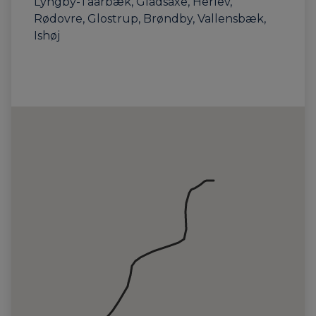
Lyngby-Taarbæk, Gladsaxe, Herlev,
Rødovre, Glostrup, Brøndby, Vallensbæk,
Ishøj