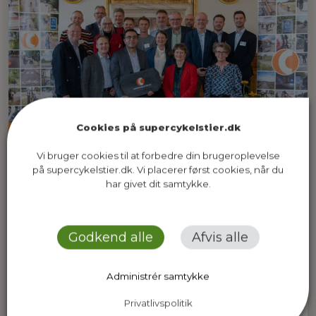
Cookies på supercykelstier.dk
Vi bruger cookies til at forbedre din brugeroplevelse
på supercykelstier.dk. Vi placerer først cookies, når du
har givet dit samtykke.
Nyhed
Godkend alle
Afvis alle
Borgmestertopmøde 2026: Et styrket
samarbejde med staten
Administrér samtykke
26.06.2026
Privatlivspolitik