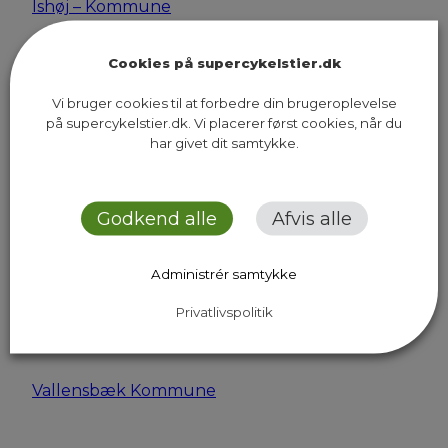
Ishøj – Kommune
Københavns Kommune
Cookies på supercykelstier.dk
Lyngby-Taarbæk Kommune
Vi bruger cookies til at forbedre din brugeroplevelse
på supercykelstier.dk. Vi placerer først cookies, når du
har givet dit samtykke.
Roskilde Kommune
Rudersdal Kommune
Godkend alle
Afvis alle
Rødovre Kommune
Administrér samtykke
Solrød Kommune
Privatlivspolitik
Tårnby Kommune
Vallensbæk Kommune