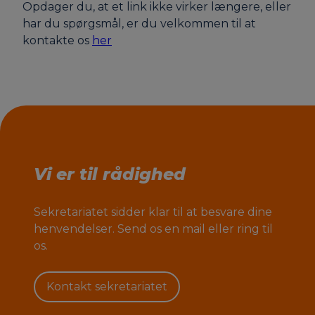
Opdager du, at et link ikke virker længere, eller
har du spørgsmål, er du velkommen til at
kontakte os
he
r
Vi er til rådighed
Sekretariatet sidder klar til at besvare dine
henvendelser. Send os en mail eller ring til
os.
Kontakt sekretariatet