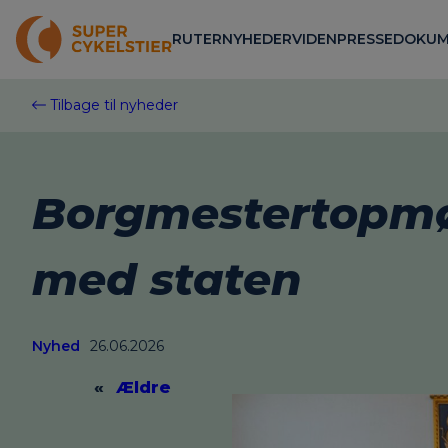
Spring
til
RUTER
NYHEDER
VIDEN
PRESSE
DOKUM
indhold
Tilbage til nyheder
Borgmestertopmød
med staten
Nyhed
26.06.2026
«
Ældre