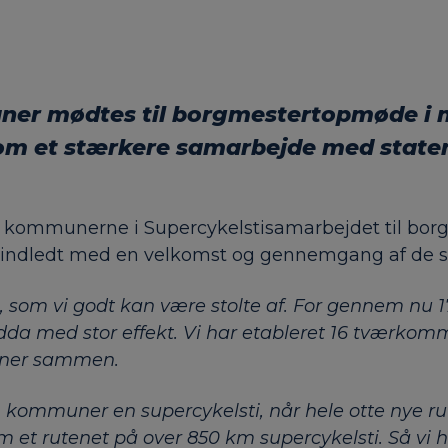
er mødtes til bo
rgmestertopmøde i ma
om et stærkere samarbejde med state
 kommunerne i Supercykelstisamarbejdet til bo
 indledt med en velkomst og gennemgang af de se
om vi godt kan være stolte af. For gennem nu 17 år
dda med stor effekt. Vi har etableret 16 tværkom
muner sammen.
em kommuner en supercykelsti, når hele otte nye r
 et rutenet på over 850 km supercykelsti. Så vi h