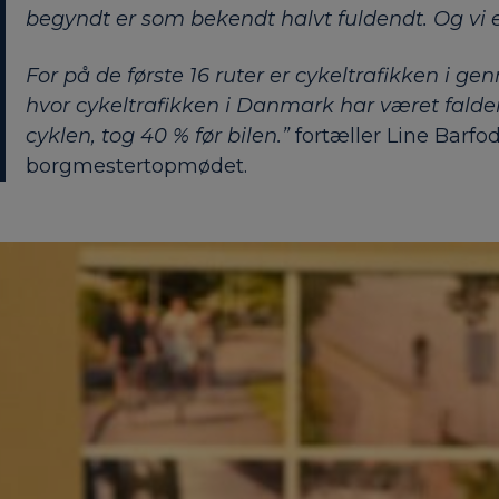
begyndt er som bekendt halvt fuldendt. Og vi e
For på de første 16 ruter er cykeltrafikken i ge
hvor cykeltrafikken i Danmark har været faldend
cyklen, tog 40 % før bilen.”
fortæller Line Barfo
borgmestertopmødet.