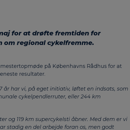
j for at drøfte fremtiden for
n om regional cykelfremme.
rgmestertopmøde på Københavns Rådhus for at
neste resultater.
 har vi, på eget initiativ, løftet en indsats, som
munale cykelpendlerruter, eller 244 km
uter og 119 km supercykelsti åbner. Med dem er vi
ar stadig en del arbejde foran os, men godt