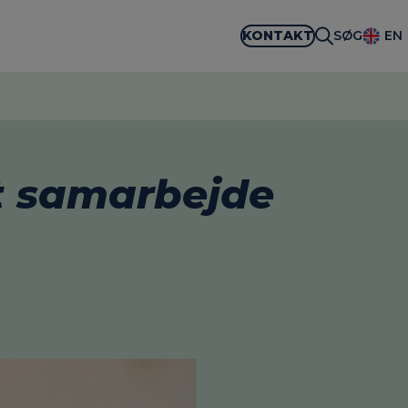
KONTAKT
SØG
EN
t samarbejde