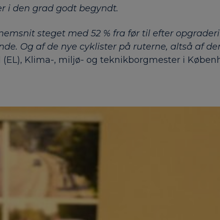
r i den grad godt begyndt.
nnemsnit steget med 52 % fra før til efter opgrader
e. Og af de nye cyklister på ruterne, altså af dem
d (EL), Klima-, miljø- og teknikborgmester i Køb