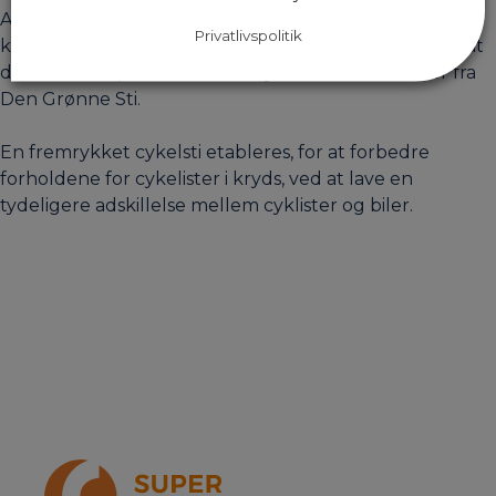
Albertslundruten og den kommende
Fasanvejsrute
. I
Privatlivspolitik
krydset Finsensvej/Nordre Fasanvej har det betydet, at
der er ekstra plads til alle de cyklister, der kommer fra
Den Grønne Sti.
En fremrykket cykelsti etableres, for at forbedre
forholdene for cykelister i kryds, ved at lave en
tydeligere adskillelse mellem cyklister og biler.