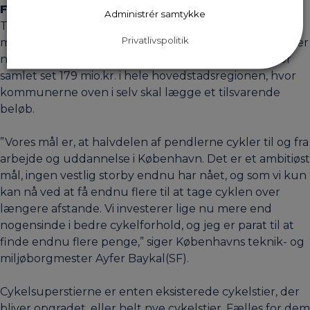
Flere ruter på vej
Administrér samtykke
Transportministeriet har øremærket en pulje på 189
Privatlivspolitik
mio. kr. til cykelsuperstier i større danske byer, og der er
netop sendt ansøgninger af sted på forbedringer for
samlet set 179 mio.kr. i hele hovedstadsregionen, hvor
kommunerne oven i selv skal lægge et tilsvarende
beløb.
”Vores mål er, at halvdelen af pendlerne cykler til og fra
arbejde og uddannelse i København. Det er et ambitiøst
mål, ingen vestlig storby endnu har nået, og som vi kun
kan nå ved at få endnu flere til at tage cyklen over
længere afstande. Vi investerer lige nu mere end
nogensinde i bedre cykelforhold, og jeg er parat til at
finde endnu flere penge,” siger Københavns teknik- og
miljøborgmester Ayfer Baykal(SF).
Cykelsuperstierne er enten eksisterede cykelstier, der
bliver opgradet, eller helt nye cykelstier. Fælles for dem