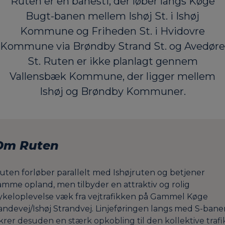
Ruten er en banesti, der løber langs Køge
Bugt-banen mellem Ishøj St. i Ishøj
Kommune og Friheden St. i Hvidovre
Kommune via Brøndby Strand St. og Avedøre
St. Ruten er ikke planlagt gennem
Vallensbæk Kommune, der ligger mellem
Ishøj og Brøndby Kommuner.
Om Ruten
uten forløber parallelt med Ishøjruten og betjener
amme opland, men tilbyder en attraktiv og rolig
ykeloplevelse væk fra vejtrafikken på Gammel Køge
andevej/Ishøj Strandvej. Linjeføringen langs med S-bane
ikrer desuden en stærk opkobling til den kollektive trafi