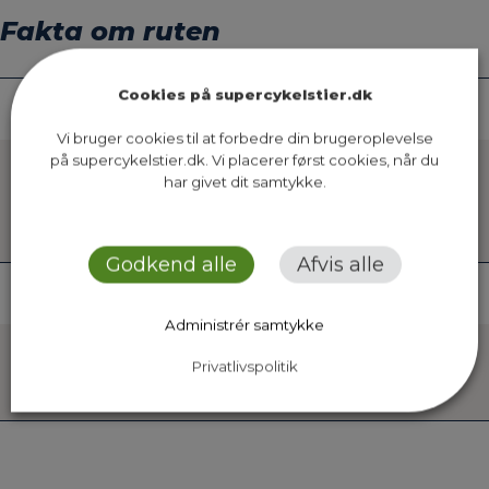
Fakta om ruten
Cookies på supercykelstier.dk
Forventet lancering
Vi bruger cookies til at forbedre din brugeroplevelse
på supercykelstier.dk. Vi placerer først cookies, når du
har givet dit samtykke.
Ruten forventes at være lanceret inden
2045.
Godkend alle
Afvis alle
Økonomi
Administrér samtykke
Privatlivspolitik
Anlægsoverslag endnu ikke beregnet.