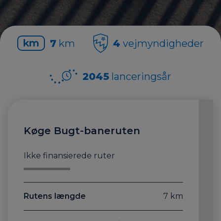
7
km
4
vejmyndigheder
2045
lanceringsår
Køge Bugt-baneruten
Ikke finansierede ruter
Rutens længde
7 km