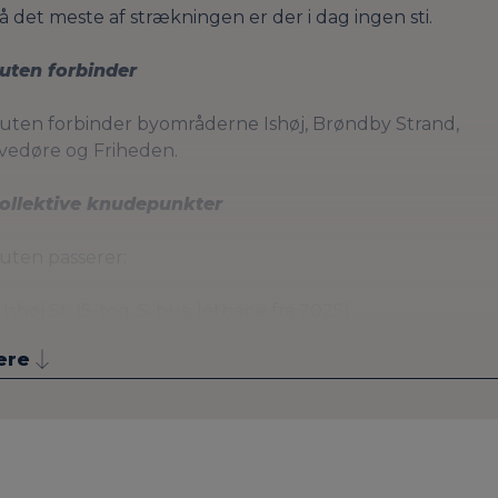
å det meste af strækningen er der i dag ingen sti.
uten forbinder
uten forbinder byområderne Ishøj, Brøndby Strand,
vedøre og Friheden.
ollektive knudepunkter
uten passerer:
Ishøj St. (S-tog, S-bus, letbane fra 2025)
Brøndby Strand St. (S-tog, S-bus)
ere
Avedøre St. (S-tog)
Friheden St. (S-tog, S-bus)