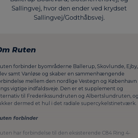
Sallingvej, hvor den ender ved krydset
Sallingvej/Godthåbsvej.
Om Ruten
uten forbinder byområderne Ballerup, Skovlunde, Ejby,
slev samt Vanløse og skaber en sammenhængende
orbindelse mellem den nordlige Vestegn og København
angs vigtige indfaldsveje. Den er et supplement og
lternativ til Frederikssundruten og Albertslundruten, o
ukker dermed et hul i det radiale supercykelstinetværk.
uten forbinder
uten har forbindelse til den eksisterende C84 Ring 4-