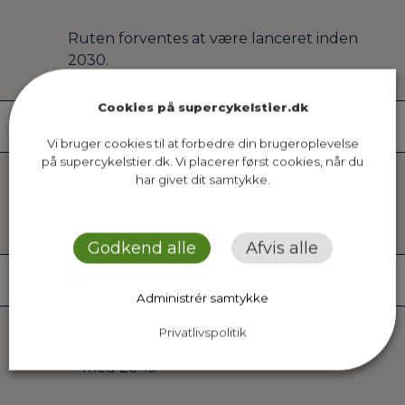
Ruten forventes at være lanceret inden
2030.
Cookies på supercykelstier.dk
Økonomi
Vi bruger cookies til at forbedre din brugeroplevelse
på supercykelstier.dk. Vi placerer først cookies, når du
har givet dit samtykke.
Ruten forventes at koste 8,5 mio. kr. at
anlægge (2025 prisoverslag).
Godkend alle
Afvis alle
Potentiale
Administrér samtykke
Privatlivspolitik
Ruten forventes at øge cykeltrafikken
med 20 %.