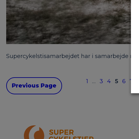
Supercykelstisamarbejdet har i samarbejde med
1
…
3
4
5
6
7
Previous Page