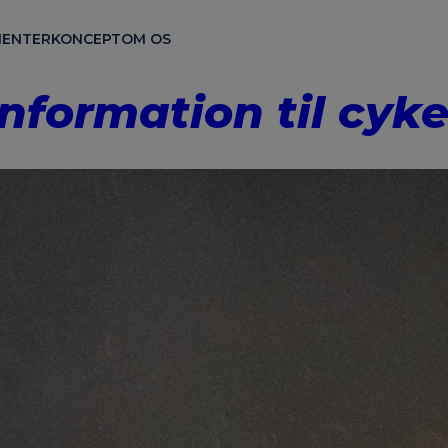
ENTER
KONCEPT
OM OS
information til cyk