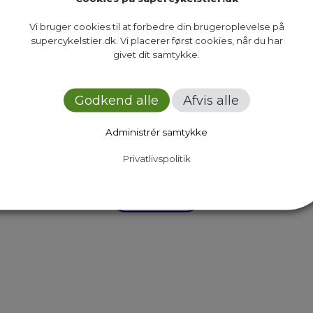
Vi bruger cookies til at forbedre din brugeroplevelse på
supercykelstier.dk. Vi placerer først cookies, når du har
givet dit samtykke.
Godkend alle
Afvis alle
 Epinion undersøgt cykelpendlernes behov for tra
Administrér samtykke
Privatlivspolitik
…
12
Next Page