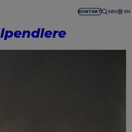
KONTAKT
SØG
EN
elpendlere