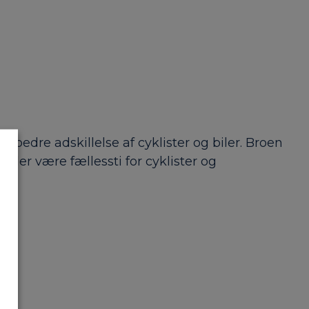
bedre adskillelse af cyklister og biler. Broen
 der være fællessti for cyklister og