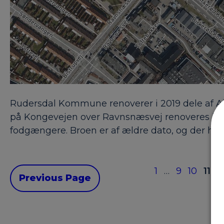
Rudersdal Kommune renoverer i 2019 dele af Alle
på Kongevejen over Ravnsnæsvej renoveres i peri
fodgængere. Broen er af ældre dato, og der har 
1
…
9
10
11
1
Previous Page