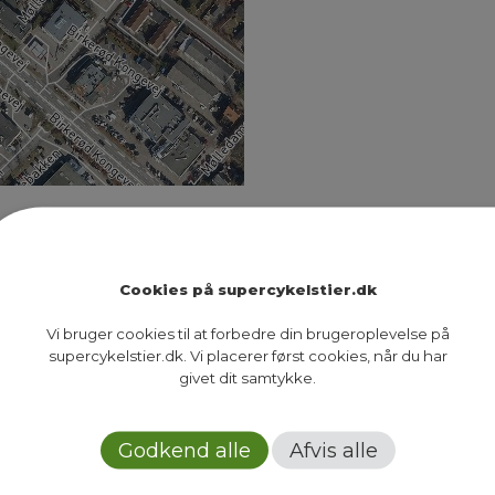
rødruten, der blandt andet får bredere cykelsti og 
oden medio april til medio oktober. I perioden vil
indtil nu ikke været…
Cookies på supercykelstier.dk
Vi bruger cookies til at forbedre din brugeroplevelse på
supercykelstier.dk. Vi placerer først cookies, når du har
2
givet dit samtykke.
Next Page
Godkend alle
Afvis alle