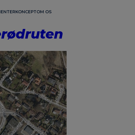
ENTER
KONCEPT
OM OS
erødruten