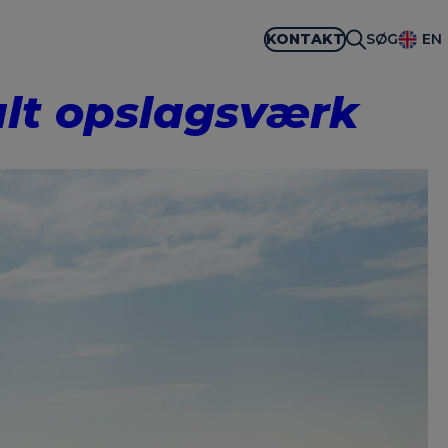
KONTAKT
SØG
EN
talt opslagsværk