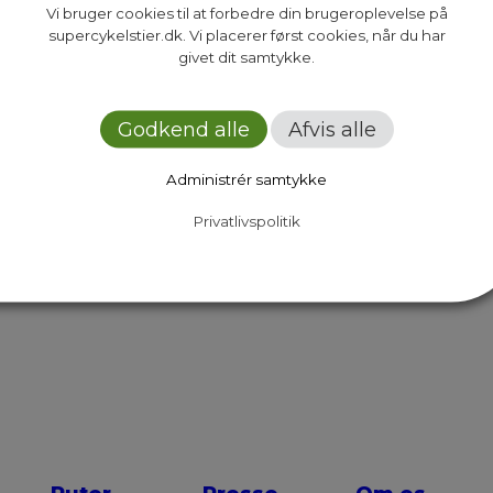
Vi bruger cookies til at forbedre din brugeroplevelse på
supercykelstier.dk. Vi placerer først cookies, når du har
givet dit samtykke.
n supercykelsti er, så kan du nu læse om koncepte
 alle trin i en supercykelstis livscyklus og beskri
Godkend alle
Afvis alle
 som skal bidrage til den gode cykeloplevelse og 
Administrér samtykke
Privatlivspolitik
Next Page