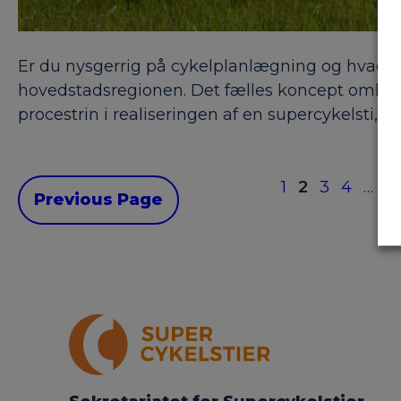
Er du nysgerrig på cykelplanlægning og hvad e
hovedstadsregionen. Det fælles koncept omhandler
procestrin i realiseringen af en supercykelsti,
1
2
3
4
…
12
Previous Page