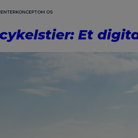
ENTER
KONCEPT
OM OS
ykelstier: Et digi