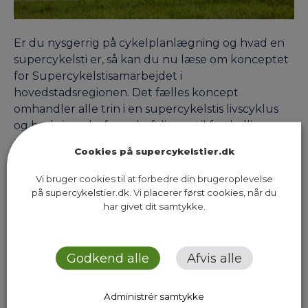
Er du nysgerrig på cykelplanlægning og hvad en
supercykelsti er, så kan du nu læse om konceptet
for Supercykelstisamarbejdet i
hovedstadsregionen. Det fælles koncept
omhandler alle trin i en supercykelstis livscyklus
og beskriver derfor anbefalinger til forskellige
procestrin i realiseringen af en supercykelsti, som
Cookies på supercykelstier.dk
skal bidrage til den gode cykeloplevelse og
dermed fremme cykling i…
Vi bruger cookies til at forbedre din brugeroplevelse
på supercykelstier.dk. Vi placerer først cookies, når du
har givet dit samtykke.
Previous Page
Next Page
Godkend alle
Afvis alle
Administrér samtykke