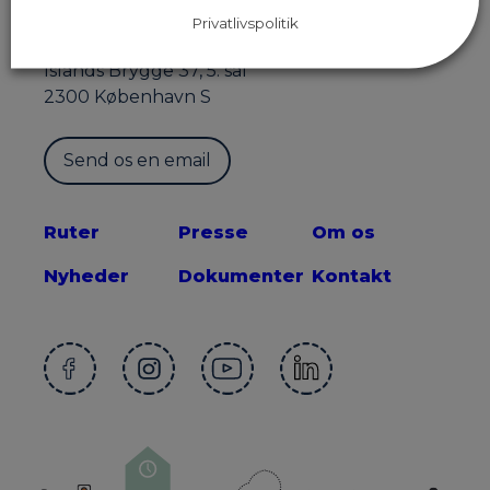
Privatlivspolitik
Sekretariatet for Supercykelstier
Islands Brygge 37, 5. sal
2300 København S
Send os en email
Ruter
Presse
Om os
Nyheder
Dokumenter
Kontakt