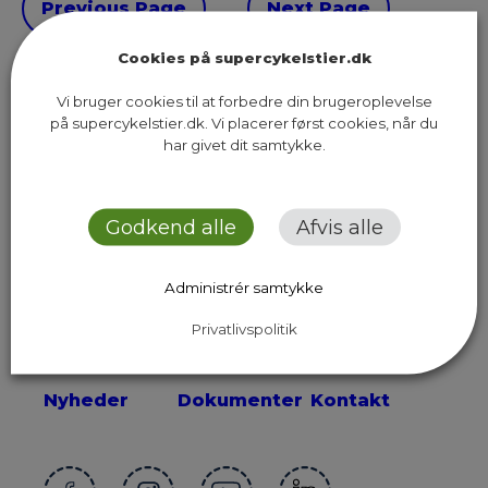
Previous Page
Next Page
Cookies på supercykelstier.dk
Vi bruger cookies til at forbedre din brugeroplevelse
på supercykelstier.dk. Vi placerer først cookies, når du
har givet dit samtykke.
Sekretariatet for Supercykelstier
Islands Brygge 37, 5. sal
2300 København S
Godkend alle
Afvis alle
Send os en email
Administrér samtykke
Privatlivspolitik
Ruter
Presse
Om os
Nyheder
Dokumenter
Kontakt