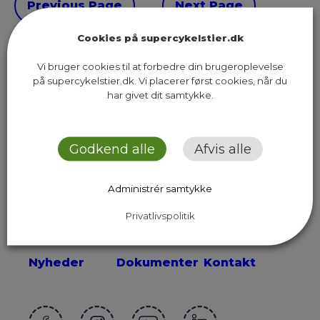
Previous Page
Next Page
Cookies på supercykelstier.dk
Vi bruger cookies til at forbedre din brugeroplevelse
på supercykelstier.dk. Vi placerer først cookies, når du
har givet dit samtykke.
Sekretariatet for Supercykelstier
Islands Brygge 37, 5. sal
2300 København S
Godkend alle
Afvis alle
Send os en email
Administrér samtykke
Privatlivspolitik
Ruter
Presse
Om os
Nyheder
Dokumenter
Kontakt