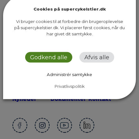
Cookies på supercykelstier.dk
Vi bruger cookies til at forbedre din brugeroplevelse
på supercykelstier.dk. Vi placerer først cookies, når du
Sekretariatet for Supercykelstier
har givet dit samtykke.
Islands Brygge 37, 5. sal
2300 København S
Godkend alle
Afvis alle
Send os en email
Administrér samtykke
Privatlivspolitik
Ruter
Presse
Om os
Nyheder
Dokumenter
Kontakt