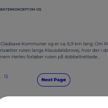
ENTER
KONCEPT
OM OS
g Gladsaxe Kommuner og er ca. 6,9 km lang. Om Ru
ortsætter ruten langs Klausdalsbrovej, hvor der i d
nnem Herlev forløber ruten på dobbeltrettede…
…
12
Next Page