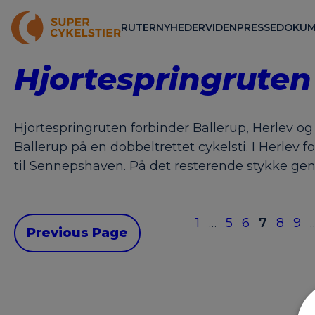
RUTER
NYHEDER
VIDEN
PRESSE
DOKUM
Hjortespringruten
Hjortespringruten forbinder Ballerup, Herlev o
Ballerup på en dobbeltrettet cykelsti. I Herlev f
til Sennepshaven. På det resterende stykke ge
1
…
5
6
7
8
9
Previous Page