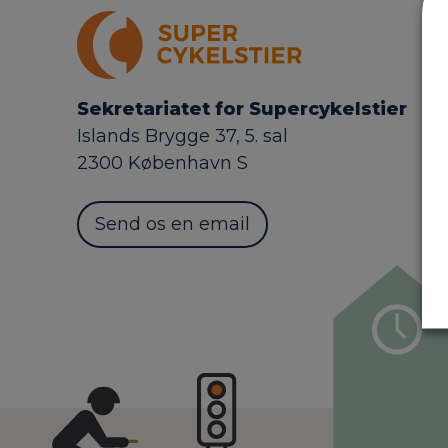
Sekretariatet for Supercykelstier
Islands Brygge 37, 5. sal
2300 København S
Send os en email