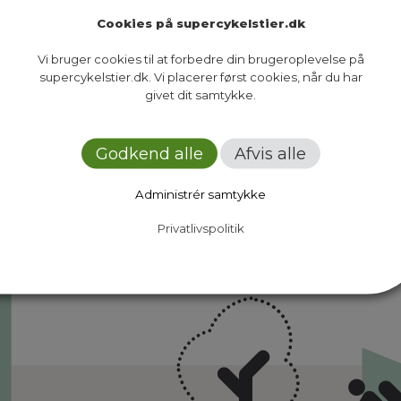
Cookies på supercykelstier.dk
Vi bruger cookies til at forbedre din brugeroplevelse på
supercykelstier.dk. Vi placerer først cookies, når du har
givet dit samtykke.
Ruter
Presse
Om os
Nyheder
Dokumenter
Kontakt
Godkend alle
Afvis alle
Administrér samtykke
Privatlivspolitik