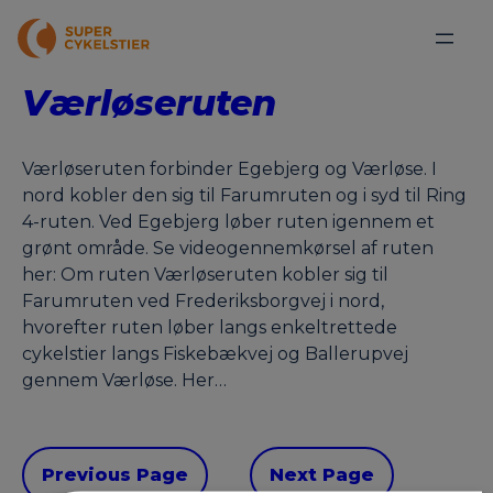
Værløseruten
Værløseruten forbinder Egebjerg og Værløse. I
nord kobler den sig til Farumruten og i syd til Ring
4-ruten. Ved Egebjerg løber ruten igennem et
grønt område. Se videogennemkørsel af ruten
her: Om ruten Værløseruten kobler sig til
Farumruten ved Frederiksborgvej i nord,
hvorefter ruten løber langs enkeltrettede
cykelstier langs Fiskebækvej og Ballerupvej
gennem Værløse. Her…
Previous Page
Next Page