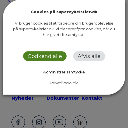
Cookies på supercykelstier.dk
Vi bruger cookies til at forbedre din brugeroplevelse
på supercykelstier.dk. Vi placerer først cookies, når du
har givet dit samtykke.
Sekretariatet for Supercykelstier
Islands Brygge 37, 5. sal
2300 København S
Godkend alle
Afvis alle
Send os en email
Administrér samtykke
Privatlivspolitik
Ruter
Presse
Om os
Nyheder
Dokumenter
Kontakt