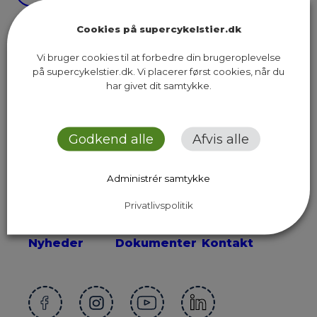
Cookies på supercykelstier.dk
Vi bruger cookies til at forbedre din brugeroplevelse
på supercykelstier.dk. Vi placerer først cookies, når du
har givet dit samtykke.
Sekretariatet for Supercykelstier
Islands Brygge 37, 5. sal
2300 København S
Godkend alle
Afvis alle
Send os en email
Administrér samtykke
Privatlivspolitik
Ruter
Presse
Om os
Nyheder
Dokumenter
Kontakt