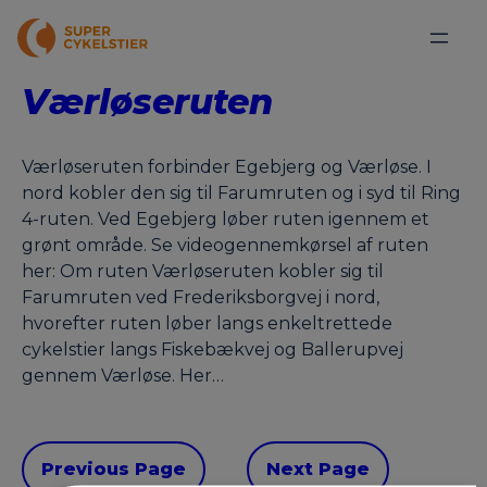
Værløseruten
Værløseruten forbinder Egebjerg og Værløse. I
nord kobler den sig til Farumruten og i syd til Ring
4-ruten. Ved Egebjerg løber ruten igennem et
grønt område. Se videogennemkørsel af ruten
her: Om ruten Værløseruten kobler sig til
Farumruten ved Frederiksborgvej i nord,
hvorefter ruten løber langs enkeltrettede
cykelstier langs Fiskebækvej og Ballerupvej
gennem Værløse. Her…
Previous Page
Next Page