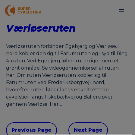
Værløseruten
Værløseruten forbinder Egebjerg og Værløse. I
nord kobler den sig til Farumruten og i syd til Ring
4-ruten. Ved Egebjerg løber ruten igennem et
grønt område. Se videogennemkørsel af ruten
her: Om ruten Værløseruten kobler sig til
Farumruten ved Frederiksborgvej i nord,
hvorefter ruten løber langs enkeltrettede
cykelstier langs Fiskebækvej og Ballerupvej
gennem Værløse. Her…
Previous Page
Next Page