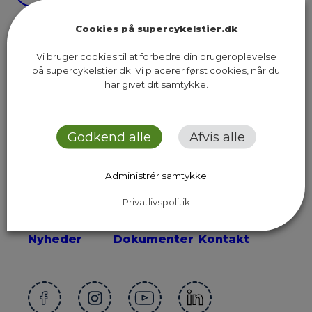
Cookies på supercykelstier.dk
Vi bruger cookies til at forbedre din brugeroplevelse
på supercykelstier.dk. Vi placerer først cookies, når du
har givet dit samtykke.
Sekretariatet for Supercykelstier
Islands Brygge 37, 5. sal
2300 København S
Godkend alle
Afvis alle
Send os en email
Administrér samtykke
Privatlivspolitik
Ruter
Presse
Om os
Nyheder
Dokumenter
Kontakt