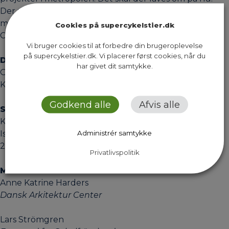
Der skal udarbejdes en handlingsplan med
målsætninger for relevante cykelindsatser i Greater
Cookies på supercykelstier.dk
Copenhagen.
Vi bruger cookies til at forbedre din brugeroplevelse
på supercykelstier.dk. Vi placerer først cookies, når du
DATO
har givet dit samtykke.
Onsdag d. 12. august 2020
KL. 9.30-15.30
Godkend alle
Afvis alle
STED
Kulturhuset Islands Brygge
Administrér samtykke
Islands Brygge 18
2300 København
Privatlivspolitik
MODERATOR
Anne Katrine Harders
Dansk Arkitektur Center
Lars Strömgren