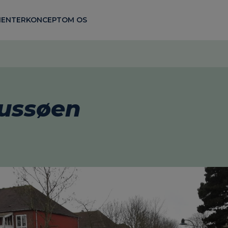
ENTER
KONCEPT
OM OS
ussøen