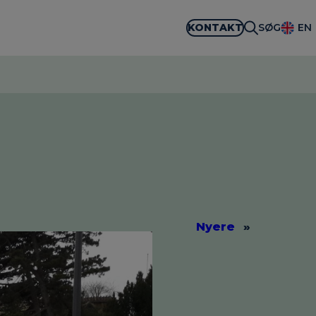
KONTAKT
SØG
EN
Nyere
»