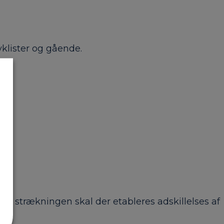
yklister og gående.
På strækningen skal der etableres adskillelses af