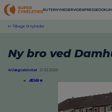
Spring
til
RUTER
NYHEDER
VIDEN
PRESSE
DOKUM
indhold
Tilbage til nyheder
Ny bro ved Damh
Anlægsaktivitet
21.02.2020
«
Ældre