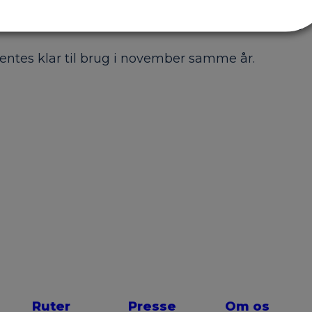
æmningen skal hæves på grund af klimatilpasning.
ventes klar til brug i november samme år.
Ruter
Presse
Om os