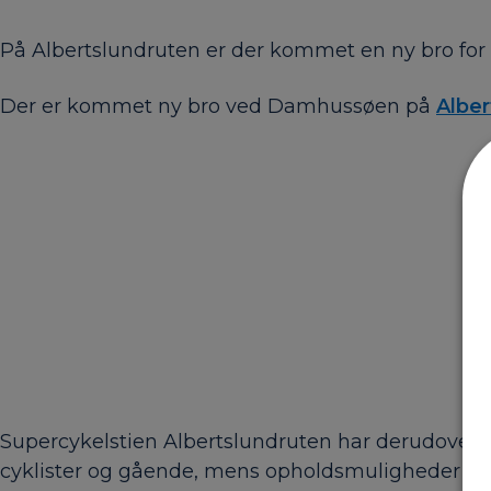
På Albertslundruten er der kommet en ny bro for 
Der er kommet ny bro ved Damhussøen på
Alber
Supercykelstien Albertslundruten har derudover f
cyklister og gående, mens opholdsmuligheder lan