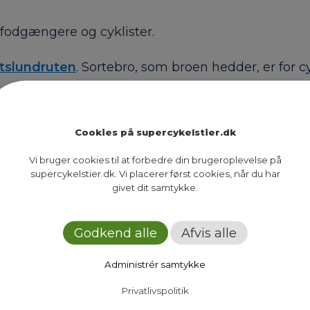
fodgængere og cyklister.
tslundruten
. Sortebro, som broen hedder, er for c
Cookies på supercykelstier.dk
Vi bruger cookies til at forbedre din brugeroplevelse på
supercykelstier.dk. Vi placerer først cookies, når du har
givet dit samtykke.
Godkend alle
Afvis alle
Administrér samtykke
ået midler til opgradere stien langs Damhussøen. 
Privatlivspolitik
gs søen også forbedres.