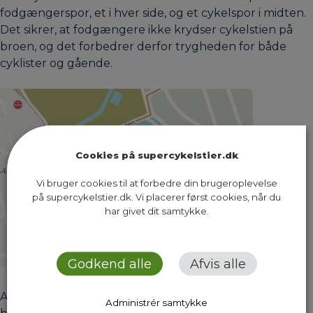
fodgængerspor, et i hver side, og et cykelspor i midten.
Det sikrer, at fodgængere ikke krydser cykelstien på
broen, og det forbedrer derfor trygheden for både
cyklister og gående.
Cookies på supercykelstier.dk
Vi bruger cookies til at forbedre din brugeroplevelse
på supercykelstier.dk. Vi placerer først cookies, når du
har givet dit samtykke.
Godkend alle
Afvis alle
Anlægsarbejdet forventes at vare mellem 1-3 uger,
Administrér samtykke