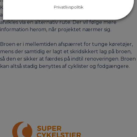
hvor broen forventes afspærret for trafik i en periode.
Privatlivspolitik
Kommunen arbejder selvfølgelig for at minimere
afspærringen. Når broen skal afspærres vil trafikken
afvikles via en alternativ rute. Der vil følge mere
information herom, når projektet nærmer sig.
Broen er i mellemtiden afspærret for tunge køretøjer,
mens der samtidig er lagt et skridsikkert lag på broen,
så den er sikker at færdes på indtil renoveringen. Broen
kan altså stadig benyttes af cyklister og fodgængere.