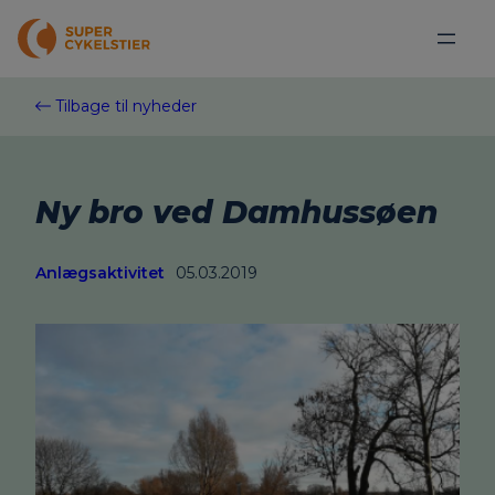
Spring
til
indhold
Tilbage til nyheder
Ny bro ved Damhussøen
Anlægsaktivitet
05.03.2019