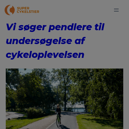
Vi søger pendlere til
undersøgelse af
cykeloplevelsen