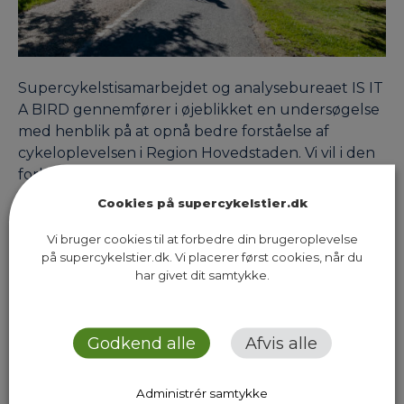
Supercykelstisamarbejdet og analysebureaet IS IT
A BIRD gennemfører i øjeblikket en undersøgelse
med henblik på at opnå bedre forståelse af
cykeloplevelsen i Region Hovedstaden. Vi vil i den
forbindelse gerne invitere dig til at deltage i
undersøgelsen, som foregår i perioden 14.-28.
Cookies på supercykelstier.dk
september via en app, som du downloader til din
smartphone. Undersøgelsen handler om…
Vi bruger cookies til at forbedre din brugeroplevelse
på supercykelstier.dk. Vi placerer først cookies, når du
har givet dit samtykke.
Next Page
Godkend alle
Afvis alle
Administrér samtykke