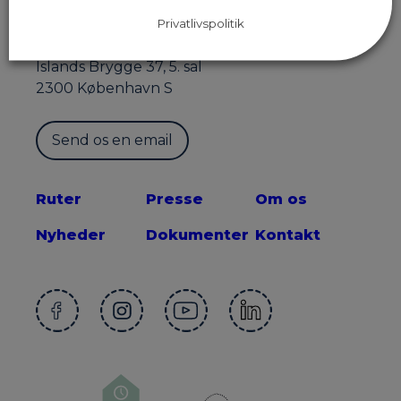
Privatlivspolitik
Sekretariatet for Supercykelstier
Islands Brygge 37, 5. sal
2300 København S
Send os en email
Ruter
Presse
Om os
Nyheder
Dokumenter
Kontakt