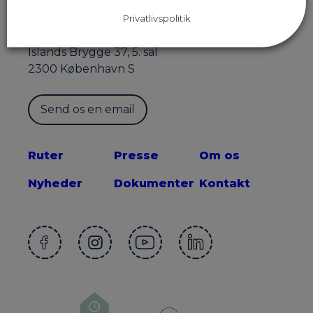
Privatlivspolitik
Sekretariatet for Supercykelstier
Islands Brygge 37, 5. sal
2300 København S
Send os en email
Ruter
Presse
Om os
Nyheder
Dokumenter
Kontakt