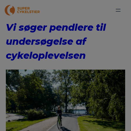
Vi søger pendlere til
undersøgelse af
cykeloplevelsen