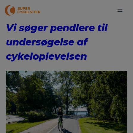
Vi søger pendlere til
undersøgelse af
cykeloplevelsen