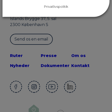
Privatlivspolitik
Sekretariatet for Supercykelstier
Islands Brygge 37, 5. sal
2300 København S
Send os en email
Ruter
Presse
Om os
Nyheder
Dokumenter
Kontakt