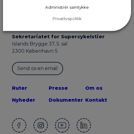
Administrér samtykke
Privatlivspolitik
Sekretariatet for Supercykelstier
Islands Brygge 37, 5. sal
2300 København S
Send os en email
Ruter
Presse
Om os
Nyheder
Dokumenter
Kontakt