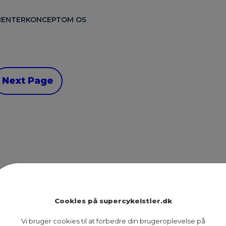
ENTER
KONCEPT
OM OS
Next Page
Ruter
Presse
Om os
Cookies på supercykelstier.dk
Nyheder
Dokumenter
Kontakt
Vi bruger cookies til at forbedre din brugeroplevelse på