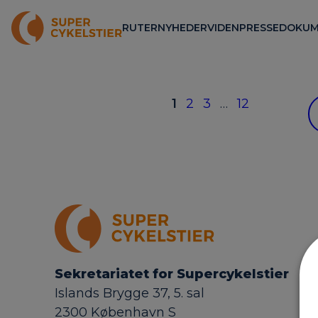
RUTER
NYHEDER
VIDEN
PRESSE
DOKUM
1
2
3
…
12
Sekretariatet for Supercykelstier
Islands Brygge 37, 5. sal
2300 København S