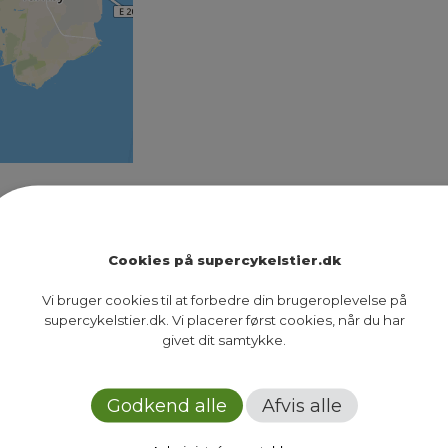
 ved at blive opgraderet og forventes at være færdi
er førmålinger på ruten. Førmålingerne bruges til 
 før…
Cookies på supercykelstier.dk
Vi bruger cookies til at forbedre din brugeroplevelse på
supercykelstier.dk. Vi placerer først cookies, når du har
2
givet dit samtykke.
Next Page
Godkend alle
Afvis alle