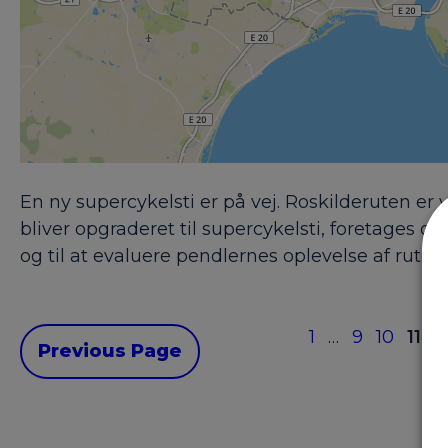
En ny supercykelsti er på vej. Roskilderuten er
bliver opgraderet til supercykelsti, foretages d
og til at evaluere pendlernes oplevelse af ruten
1
…
9
10
11
1
Previous Page