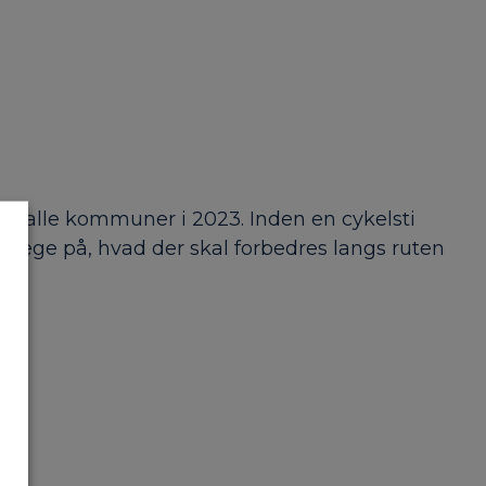
g i alle kommuner i 2023. Inden en cykelsti
at pege på, hvad der skal forbedres langs ruten