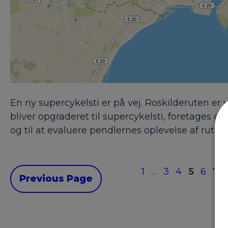
En ny supercykelsti er på vej. Roskilderuten er
bliver opgraderet til supercykelsti, foretages d
og til at evaluere pendlernes oplevelse af ruten
1
…
3
4
5
6
7
Previous Page