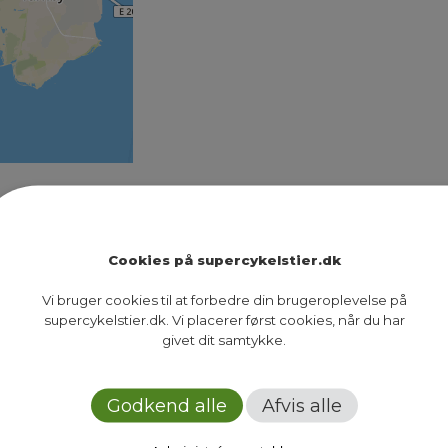
 ved at blive opgraderet og forventes at være færdi
er førmålinger på ruten. Førmålingerne bruges til 
 før…
Cookies på supercykelstier.dk
Vi bruger cookies til at forbedre din brugeroplevelse på
supercykelstier.dk. Vi placerer først cookies, når du har
…
12
givet dit samtykke.
Next Page
Godkend alle
Afvis alle