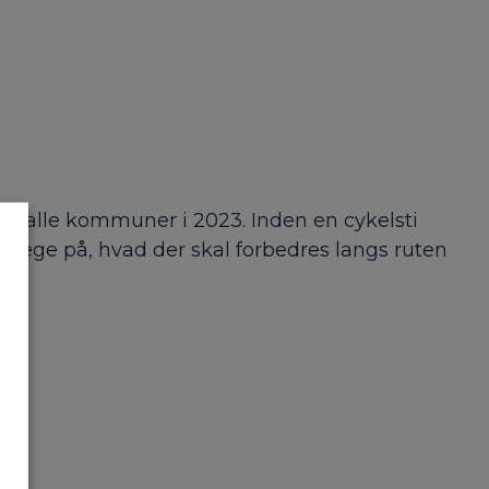
g i alle kommuner i 2023. Inden en cykelsti
at pege på, hvad der skal forbedres langs ruten