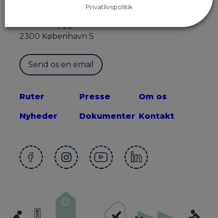
Privatlivspolitik
Sekretariatet for Supercykelstier
Islands Brygge 37, 5. sal
2300 København S
Send os en email
Ruter
Presse
Om os
Nyheder
Dokumenter
Kontakt