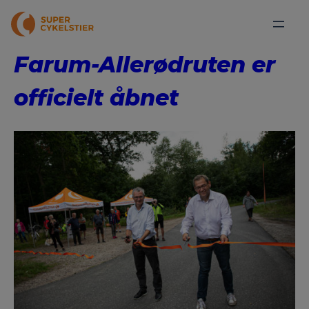
Farum-Allerødruten er
officielt åbnet