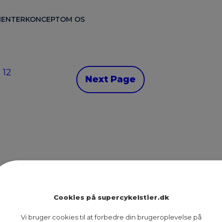
ENTER
KONCEPT
OM OS
12
Next Page
Ruter
Presse
Om os
Cookies på supercykelstier.dk
Nyheder
Dokumenter
Kontakt
Vi bruger cookies til at forbedre din brugeroplevelse på