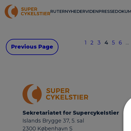
RUTER
NYHEDER
VIDEN
PRESSE
DOKUM
1
2
3
4
5
6
…
Previous Page
Sekretariatet for Supercykelstier
Islands Brygge 37, 5. sal
2300 København S