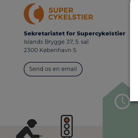
Sekretariatet for Supercykelstier
Islands Brygge 37, 5. sal
2300 København S
Send os en email