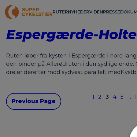
RUTER
NYHEDER
VIDEN
PRESSE
DOKUM
Espergærde-Holte
Ruten løber fra kysten i Espergærde i nord lang
den binder på Allerødruten i den sydlige ende
drejer derefter mod sydvest parallelt medKystb
1
2
3
4
5
…
Previous Page