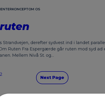
ENTER
KONCEPT
OM OS
ruten
s Strandvejen, derefter sydvest ind i landet para
. Om Ruten Fra Espergærde går ruten mod syd ad e
anen. Mellem Nivå St. og…
12
Next Page