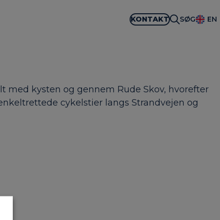
KONTAKT
SØG
EN
llelt med kysten og gennem Rude Skov, hvorefter
nkeltrettede cykelstier langs Strandvejen og