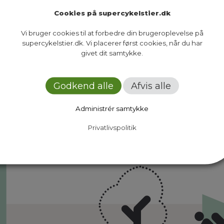
Cookies på supercykelstier.dk
Vi bruger cookies til at forbedre din brugeroplevelse på
supercykelstier.dk. Vi placerer først cookies, når du har
givet dit samtykke.
Ruter
Presse
Om os
Nyheder
Dokumenter
Kontakt
Godkend alle
Afvis alle
Administrér samtykke
Privatlivspolitik