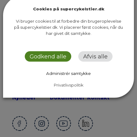
Cookies på supercykelstier.dk
Vi bruger cookies til at forbedre din brugeroplevelse
på supercykelstier.dk. Vi placerer først cookies, når du
Sekretariatet for Supercykelstier
har givet dit samtykke.
Islands Brygge 37, 5. sal
2300 København S
Godkend alle
Afvis alle
Send os en email
Administrér samtykke
Privatlivspolitik
Ruter
Presse
Om os
Nyheder
Dokumenter
Kontakt