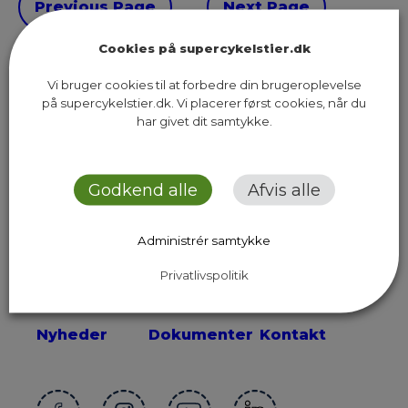
Previous Page
Next Page
Cookies på supercykelstier.dk
Vi bruger cookies til at forbedre din brugeroplevelse
på supercykelstier.dk. Vi placerer først cookies, når du
har givet dit samtykke.
Sekretariatet for Supercykelstier
Islands Brygge 37, 5. sal
2300 København S
Godkend alle
Afvis alle
Send os en email
Administrér samtykke
Privatlivspolitik
Ruter
Presse
Om os
Nyheder
Dokumenter
Kontakt