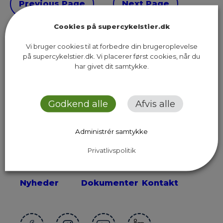
Previous Page
Next Page
Cookies på supercykelstier.dk
Vi bruger cookies til at forbedre din brugeroplevelse
på supercykelstier.dk. Vi placerer først cookies, når du
har givet dit samtykke.
Sekretariatet for Supercykelstier
Islands Brygge 37, 5. sal
2300 København S
Godkend alle
Afvis alle
Send os en email
Administrér samtykke
Privatlivspolitik
Ruter
Presse
Om os
Nyheder
Dokumenter
Kontakt