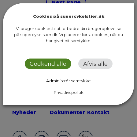
Next Page
Cookies på supercykelstier.dk
Vi bruger cookies til at forbedre din brugeroplevelse
på supercykelstier.dk. Vi placerer først cookies, når du
har givet dit samtykke.
Sekretariatet for Supercykelstier
Islands Brygge 37, 5. sal
2300 København S
Godkend alle
Afvis alle
Send os en email
Administrér samtykke
Privatlivspolitik
Ruter
Presse
Om os
Nyheder
Dokumenter
Kontakt