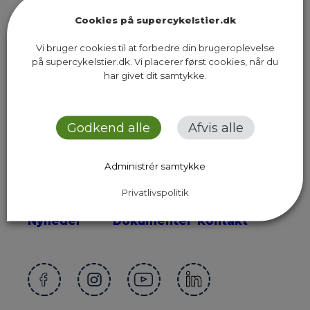
Cookies på supercykelstier.dk
Vi bruger cookies til at forbedre din brugeroplevelse
på supercykelstier.dk. Vi placerer først cookies, når du
Sekretariatet for Supercykelstier
har givet dit samtykke.
Islands Brygge 37, 5. sal
2300 København S
Godkend alle
Afvis alle
Send os en email
Administrér samtykke
Privatlivspolitik
Ruter
Presse
Om os
Nyheder
Dokumenter
Kontakt