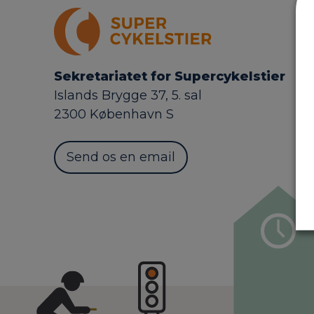
Sekretariatet for Supercykelstier
Islands Brygge 37, 5. sal
2300 København S
Send os en email