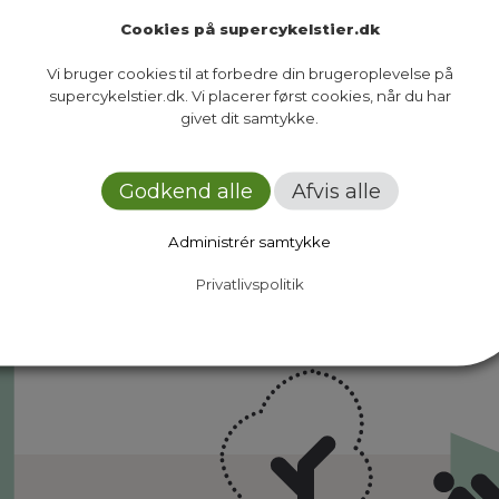
Cookies på supercykelstier.dk
Vi bruger cookies til at forbedre din brugeroplevelse på
supercykelstier.dk. Vi placerer først cookies, når du har
givet dit samtykke.
Ruter
Presse
Om os
Nyheder
Dokumenter
Kontakt
Godkend alle
Afvis alle
Administrér samtykke
Privatlivspolitik