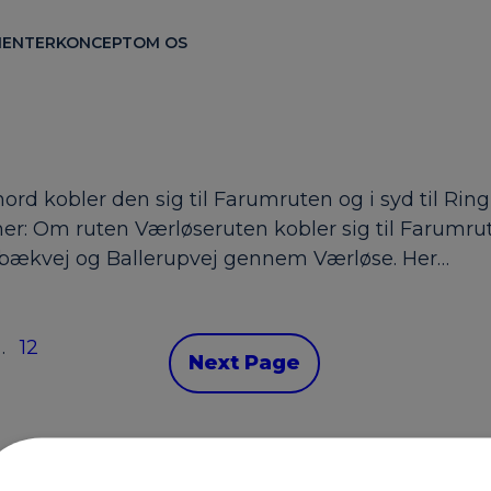
ENTER
KONCEPT
OM OS
ord kobler den sig til Farumruten og i syd til Ri
r: Om ruten Værløseruten kobler sig til Farumrute
skebækvej og Ballerupvej gennem Værløse. Her…
…
12
Next Page