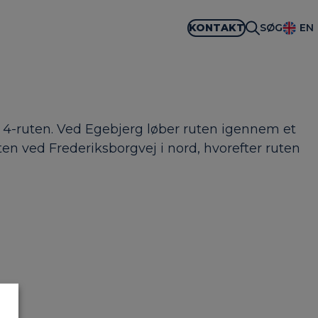
KONTAKT
SØG
EN
ng 4-ruten. Ved Egebjerg løber ruten igennem et
n ved Frederiksborgvej i nord, hvorefter ruten