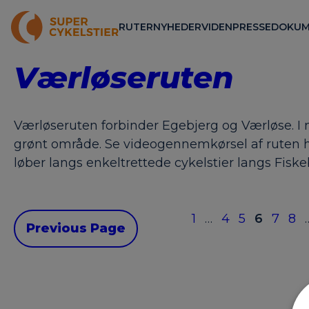
RUTER
NYHEDER
VIDEN
PRESSE
DOKUM
Værløseruten
Værløseruten forbinder Egebjerg og Værløse. I n
grønt område. Se videogennemkørsel af ruten he
løber langs enkeltrettede cykelstier langs Fi
1
…
4
5
6
7
8
Previous Page