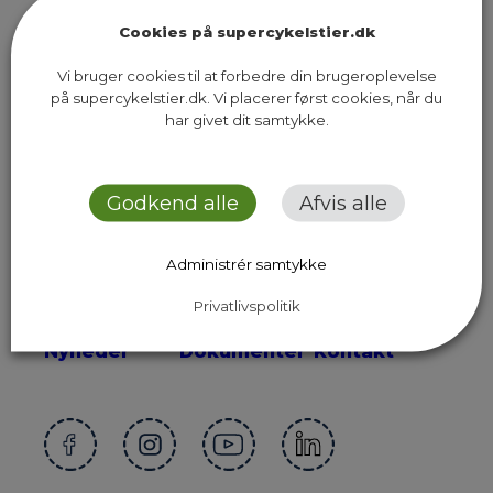
Cookies på supercykelstier.dk
Vi bruger cookies til at forbedre din brugeroplevelse
på supercykelstier.dk. Vi placerer først cookies, når du
Sekretariatet for Supercykelstier
har givet dit samtykke.
Islands Brygge 37, 5. sal
2300 København S
Godkend alle
Afvis alle
Send os en email
Administrér samtykke
Privatlivspolitik
Ruter
Presse
Om os
Nyheder
Dokumenter
Kontakt