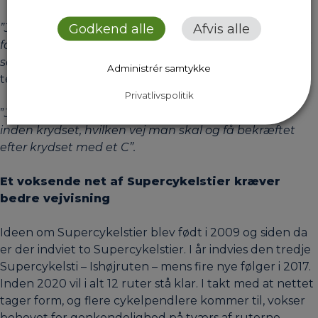
Godkend alle
Afvis alle
”Jeg var ikke i tvivl om vejen, fordi pilene hjalp til at
forsikre om, at man var på rette vej. Det fungerer godt
som supplement til skiltningen”
, udtaler en af
Administrér samtykke
testpendlerne, mens en anden testpendler fortæller:
Privatlivspolitik
”
Jeg er glad for C’erne (logo red). Det er fedt at vide
inden krydset, hvilken vej man skal og få bekræftet
efter krydset med et C”.
Et voksende net af Supercykelstier kræver
bedre vejvisning
Ideen om Supercykelstier blev født i 2009 og siden da
er der indviet to Supercykelstier. I år indvies den tredje
Supercykelsti – Ishøjruten – mens fire nye følger i 2017.
Inden 2020 vil i alt 12 ruter stå klar. I takt med at nettet
tager form, og flere cykelpendlere kommer til, vokser
behovet for genkendelighed på tværs af ruterne.