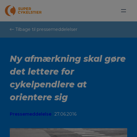
Spring
til
indhold
Tilbage til pressemeddelelser
Ny afmærkning skal gøre
det lettere for
cykelpendlere at
orientere sig
Pressemeddelelse
27.06.2016